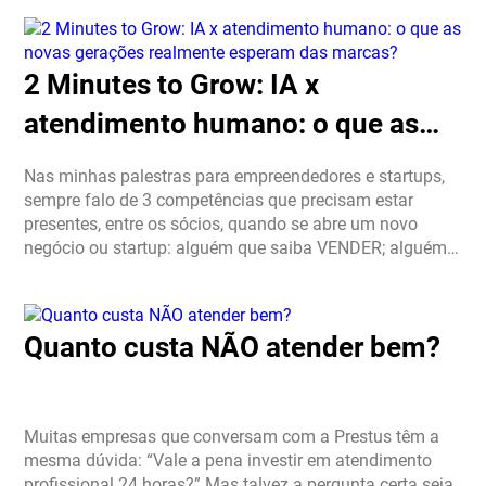
2 Minutes to Grow: IA x
atendimento humano: o que as
novas gerações realmente
Nas minhas palestras para empreendedores e startups,
esperam das marcas?
sempre falo de 3 competências que precisam estar
presentes, entre os sócios, quando se abre um novo
negócio ou startup: alguém que saiba VENDER; alguém
que saiba desenvolver PRODUTO; alguém que conheça
profundamente […]
Quanto custa NÃO atender bem?
Muitas empresas que conversam com a Prestus têm a
mesma dúvida: “Vale a pena investir em atendimento
profissional 24 horas?” Mas talvez a pergunta certa seja