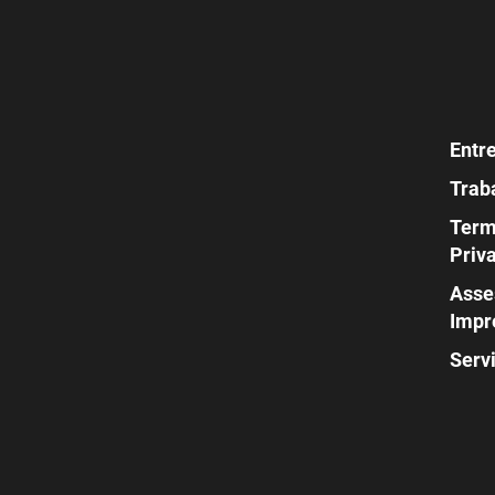
Entr
Trab
Term
Priv
Asse
Impr
Serv