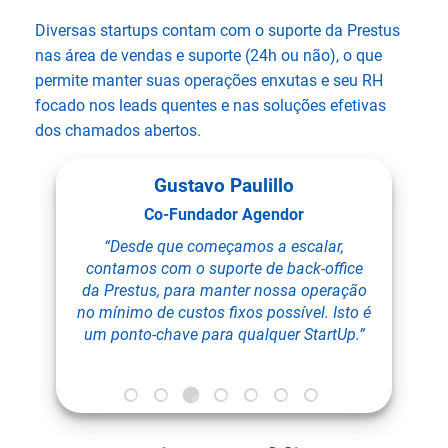
Diversas startups contam com o suporte da Prestus
nas área de vendas e suporte (24h ou não), o que
permite manter suas operações enxutas e seu RH
focado nos leads quentes e nas soluções efetivas
dos chamados abertos.
Gustavo Paulillo
Co-Fundador Agendor
entes
“Desde que começamos a escalar,
“P
s, no
contamos com o suporte de back-office
tele
os de
da Prestus, para manter nossa operação
á
 para
no mínimo de custos fixos possível. Isto é
cu
um ponto-chave para qualquer StartUp.”