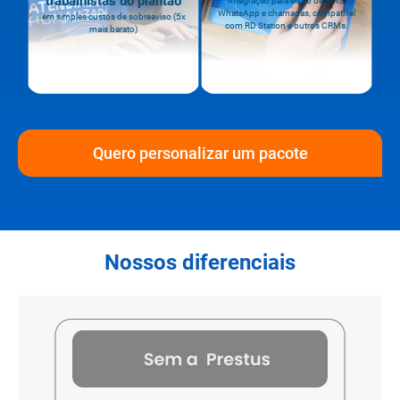
trabalhistas do plantão
Integração para envio de SMS,
WhatsApp e chamadas, compatível
em simples custos de sobreaviso (5x
com RD Station e outros CRMs.
mais barato)
Quero personalizar um pacote
Nossos diferenciais