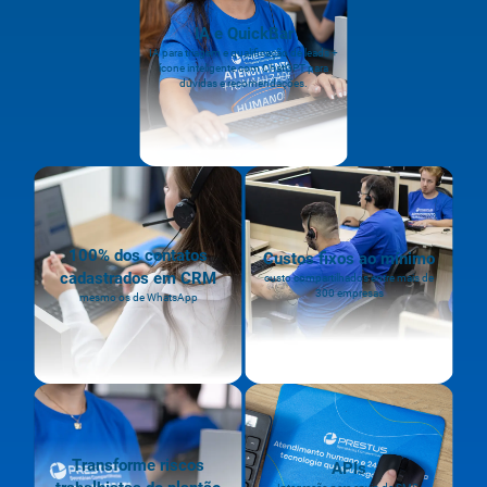
IA e QuickBar
IA para triagem e qualificação de leads +
ícone inteligente com ChatGPT para
dúvidas e recomendações.
100% dos contatos
Custos fixos ao mínimo
cadastrados em CRM
custo compartilhados entre mais de
300 empresas
mesmo os de WhatsApp
Transforme riscos
APIs