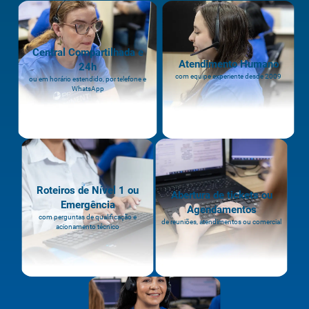
Central Compartilhada e
Atendimento Humano
24h
com equipe experiente desde 2009
ou em horário estendido, por telefone e
WhatsApp
Roteiros de Nível 1 ou
Abertura de tickets ou
Emergência
Agendamentos
com perguntas de qualificação e
de reuniões, atendimentos ou comercial
acionamento técnico