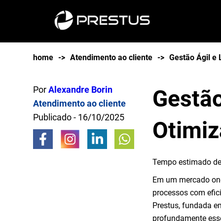
home
->
Atendimento ao cliente
->
Gestão Ágil e
Por
Alexandre Borin
Gestão
Atendimento ao cliente
Publicado - 16/10/2025
Otimiz
Tempo estimado de 
Em um mercado onde
processos com efici
Prestus, fundada em
profundamente esse