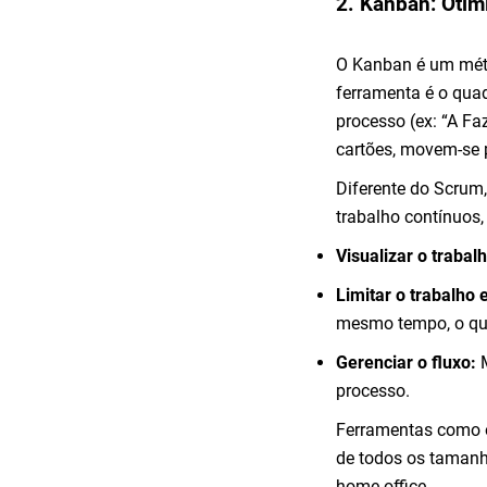
2. Kanban: Otim
O Kanban é um méto
ferramenta é o qua
processo (ex: “A Fa
cartões, movem-se 
Diferente do Scrum,
trabalho contínuos
Visualizar o trabal
Limitar o trabalho
mesmo tempo, o que 
Gerenciar o fluxo:
M
processo.
Ferramentas como o
de todos os tamanh
home office.