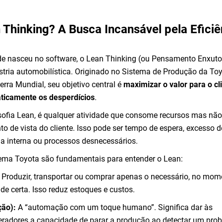
 Thinking? A Busca Incansável pela Eficiê
de nasceu no software, o Lean Thinking (ou Pensamento Enxuto
stria automobilística. Originado no Sistema de Produção da To
rra Mundial, seu objetivo central é
maximizar o valor para o cl
ticamente os desperdícios
.
osofia Lean, é qualquer atividade que consome recursos mas nã
to de vista do cliente. Isso pode ser tempo de espera, excesso d
ia interna ou processos desnecessários.
stema Toyota são fundamentais para entender o Lean:
Produzir, transportar ou comprar apenas o necessário, no mom
de certa. Isso reduz estoques e custos.
ão):
A “automação com um toque humano”. Significa dar às
radores a capacidade de parar a produção ao detectar um pro