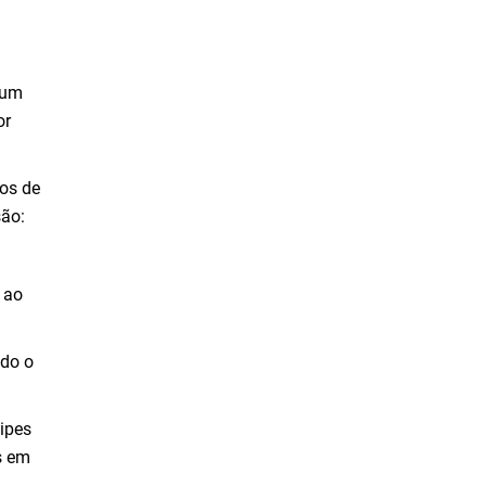
l
 um
or
xos de
são:
 ao
odo o
ipes
s em