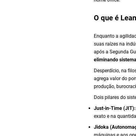
O que é Lean
Enquanto a agilida
suas raízes na indú
após a Segunda Gue
eliminando sistema
Desperdício, na fil
agrega valor do pon
produção, burocrac
Dois pilares do si
Just-in-Time (JIT):
exato e na quantida
Jidoka (Autonomaç
máquinas e aos ope