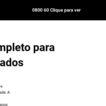
0800 60 Clique para ver
mpleto para
tados
 e
ade. A
 anos