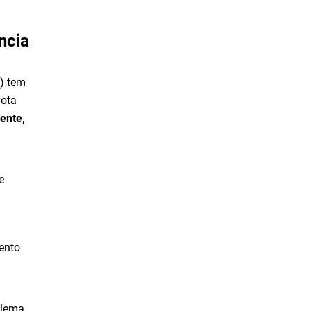
ncia
) tem
yota
iente,
o
e
ento
blema,