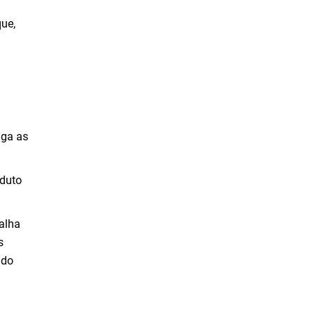
que,
iga as
oduto
alha
s
ado