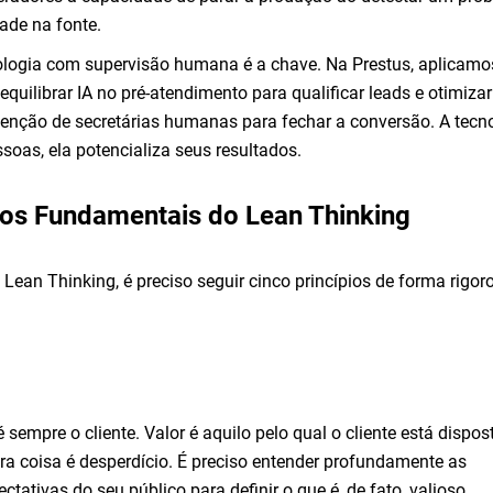
ade na fonte.
ologia com supervisão humana é a chave. Na Prestus, aplicam
 equilibrar IA no pré-atendimento para qualificar leads e otimizar
venção de secretárias humanas para fechar a conversão. A tecn
ssoas, ela potencializa seus resultados.
ios Fundamentais do Lean Thinking
Lean Thinking, é preciso seguir cinco princípios de forma rigor
 sempre o cliente. Valor é aquilo pelo qual o cliente está dispos
ra coisa é desperdício. É preciso entender profundamente as
tativas do seu público para definir o que é, de fato, valioso.