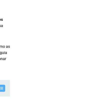
es
sa
omo as
 guia
onar