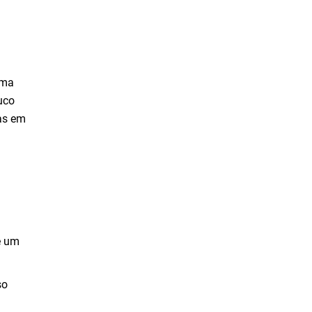
uma
uco
das em
e um
so