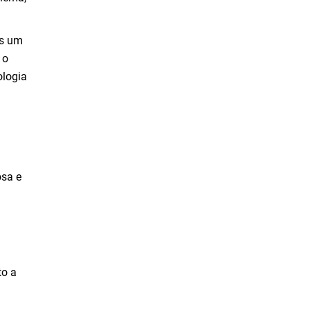
os um
 o
ologia
osa e
to a