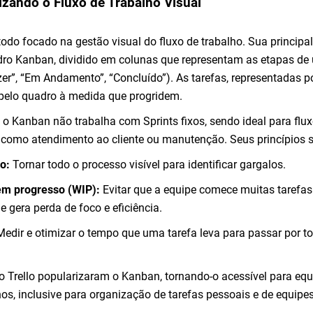
izando o Fluxo de Trabalho Visual
do focado na gestão visual do fluxo de trabalho. Sua principa
dro Kanban, dividido em colunas que representam as etapas de
zer”, “Em Andamento”, “Concluído”). As tarefas, representadas p
pelo quadro à medida que progridem.
 o Kanban não trabalha com Sprints fixos, sendo ideal para flu
, como atendimento ao cliente ou manutenção. Seus princípios 
ho:
Tornar todo o processo visível para identificar gargalos.
 em progresso (WIP):
Evitar que a equipe comece muitas tarefas
gera perda de foco e eficiência.
edir e otimizar o tempo que uma tarefa leva para passar por t
 Trello popularizaram o Kanban, tornando-o acessível para equ
os, inclusive para organização de tarefas pessoais e de equipe