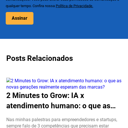
qualquer tempo. Confira nossa
Política de Privacidade.
Assinar
Posts Relacionados
2 Minutes to Grow: IA x
atendimento humano: o que as
novas gerações realmente
Nas minhas palestras para empreendedores e startups,
esperam das marcas?
sempre falo de 3 competências que precisam estar