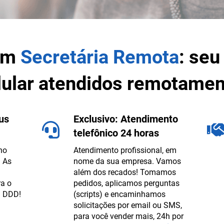
om
Secretária Remota
: seu
lular atendidos remotamen
eus
Exclusivo: Atendimento
telefônico 24 horas
no
Atendimento profissional, em
! As
nome da sua empresa. Vamos
além dos recados! Tomamos
ra o
pedidos, aplicamos perguntas
u DDD!
(scripts) e encaminhamos
solicitações por email ou SMS,
para você vender mais, 24h por