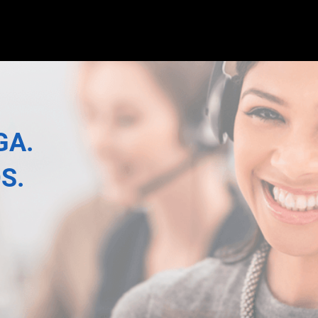
GA.
S.