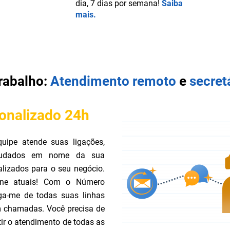
dia, 7 dias por semana!
Saiba
mais.
trabalho:
Atendimento remoto
e
secretá
onalizado 24h
ipe atende suas ligações,
saudados em nome da sua
alizados para o seu negócio.
one atuais! Com o Número
ga-me de todas suas linhas
em chamadas. Você precisa de
r o atendimento de todas as